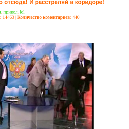
о отсюда! И расстреляй в коридоре!
и
,
прикол
,
lol
:
14463 |
Количество коментариев:
440