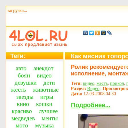
загрузка...
Теги:
Как мясник топор
Ролик рекомендуетс
авто
анекдот
исполнение, монтаж
боян
видео
девушки
дети
Теги:
видео
,
жесть
,
прикол
,
Раздел:
Видео
|
Просмотров
жесть
животные
Дата:
12-03-2008 04:30
звезды
игры
кино
кошки
Подробнее...
красиво
лучшее
медведев
менты
мото
музыка