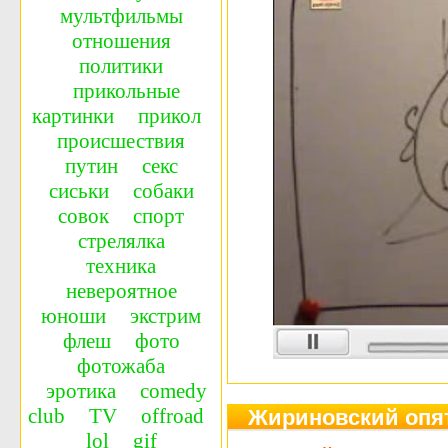
мультфильмы
отношения
политики
прикольные
картинки
прикол
происшествия
путин
секс
сиськи
собаки
совок
спорт
стрелялка
техника
невероятное
юноши
экстрим
флеш
фото
фотожаба
эротика
сomedy
сlub
TV
offroad
Жириновский опя
lol
gif