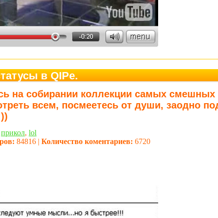
атусы в QIPe.
сь на собирании коллекции самых смешных 
отреть всем, посмеетесь от души, заодно по
))
,
прикол
,
lol
ров:
84816 |
Количество коментариев:
6720