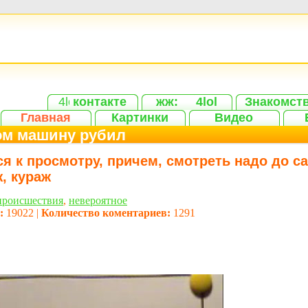
контакте
жж:
4lol
Знакомст
Главная
Картинки
Видео
ом машину рубил
я к просмотру, причем, смотреть надо до са
, кураж
происшествия
,
невероятное
:
19022 |
Количество коментариев:
1291