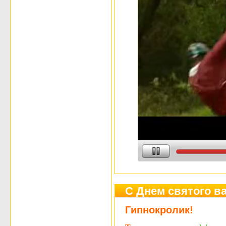
С Днем святого ва
Гипнокролик!