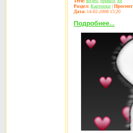
Теги:
видео
,
прикол
,
lol
Раздел:
Картинки
|
Просмот
Дата:
14-02-2008 15:20
Подробнее...