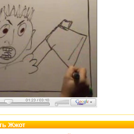
ть Жжот