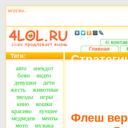
загрузка...
контак
Главная
Теги:
Стратегич
авто
анекдот
игральны
боян
видео
девушки
дети
версия и
жесть
животные
звезды
игры
бесплатн
кино
кошки
красиво
лучшее
Флеш вер
медведев
менты
мото
музыка