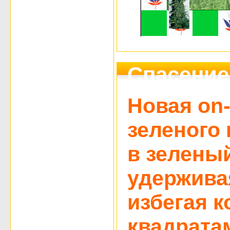
Спасение
Новая on-
зеленого
в зеленый
удержива
избегая к
квадрата