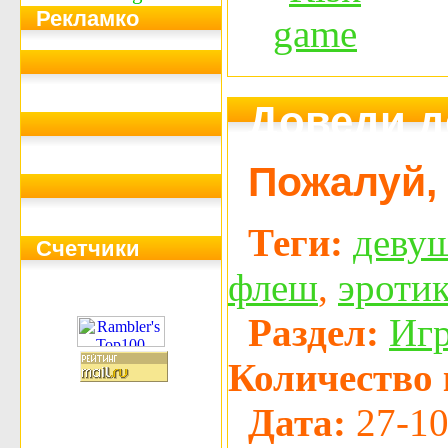
Рекламко
Доведи д
Пожалуй, 
Теги:
деву
Счетчики
флеш
,
эроти
Раздел:
Иг
Количество 
Дата:
27-10