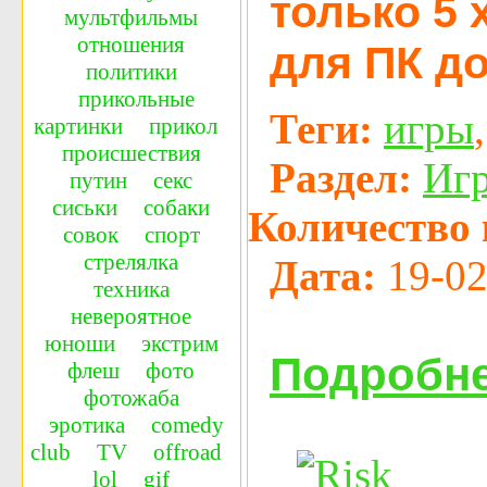
только 5 
мультфильмы
отношения
для ПК д
политики
прикольные
Теги:
игры
картинки
прикол
происшествия
Раздел:
Иг
путин
секс
сиськи
собаки
Количество 
совок
спорт
стрелялка
Дата:
19-02
техника
невероятное
юноши
экстрим
Подробне
флеш
фото
фотожаба
эротика
сomedy
сlub
TV
offroad
lol
gif