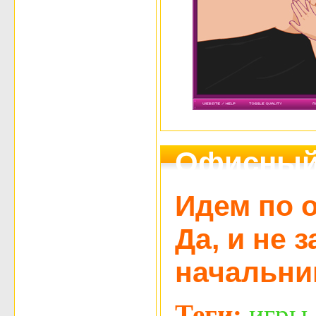
Офисный 
Идем по о
Да, и не 
начальник
Теги:
игры