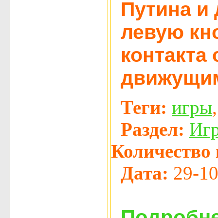
Путина и 
левую кн
контакта 
движущим
Теги:
игры
Раздел:
Иг
Количество 
Дата:
29-10
Подробне