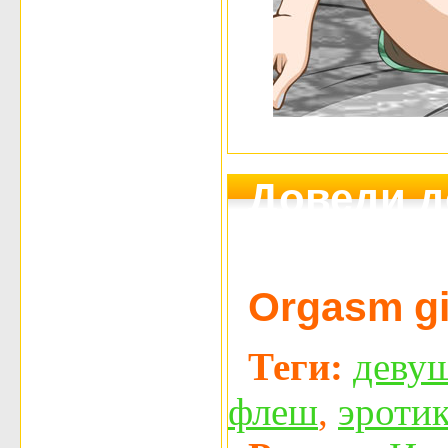
Доведи д
девушку 
Orgasm gir
Теги:
деву
флеш
,
эроти