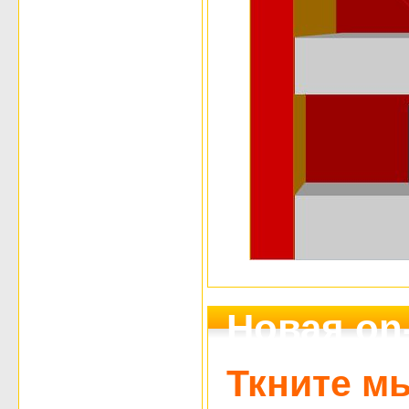
Новая on-
Ткните м