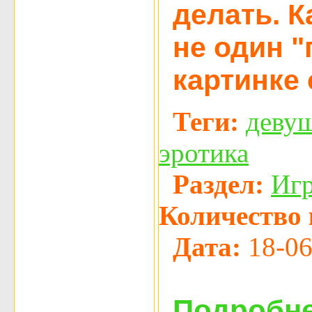
делать. К
не один "п
картинке 
Теги:
деву
эротика
Раздел:
Иг
Количество 
Дата:
18-06
Подробне