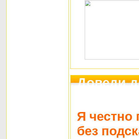
Доведи д
девушку, 
Я честно 
без подск