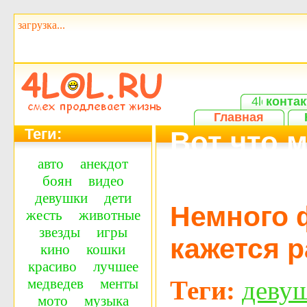
загрузка...
контак
Главная
Теги:
Вот что 
авто
анекдот
фотограф
боян
видео
девушки
дети
Немного 
жесть
животные
звезды
игры
кажется р
кино
кошки
красиво
лучшее
Теги:
деву
медведев
менты
мото
музыка