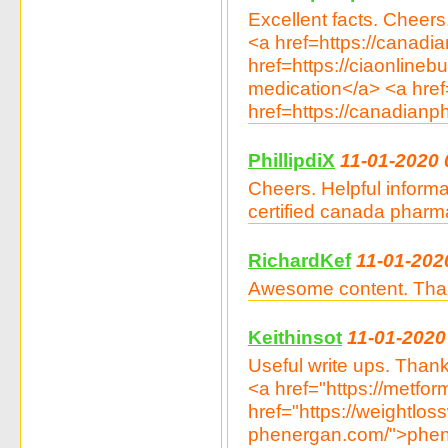
Excellent facts. Cheers
<a href=https://canad
href=https://ciaonlinebu
medication</a> <a hre
href=https://canadian
PhillipdiX
11-01-2020 
Cheers. Helpful inform
certified canada pharm
RichardKef
11-01-202
Awesome content. Thank
Keithinsot
11-01-2020
Useful write ups. Than
<a href="https://metfo
href="https://weightlos
phenergan.com/">phene