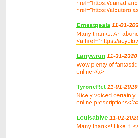
href="https://canadi
href="https://albuterol
Ernestgeala
11-01-20
Many thanks. An abund
<a href="https://acycl
Larrywrori
11-01-2020
Wow plenty of fantasti
online</a>
TyroneRet
11-01-2020
Nicely voiced certainl
online prescriptions</a
Louisabive
11-01-202
Many thanks! I like it.