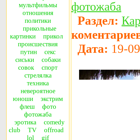
фотожаба
мультфильмы
отношения
Раздел:
Ка
политики
прикольные
коментариев
картинки
прикол
происшествия
Дата:
19-09
путин
секс
сиськи
собаки
совок
спорт
стрелялка
техника
невероятное
юноши
экстрим
флеш
фото
фотожаба
эротика
сomedy
сlub
TV
offroad
lol
gif