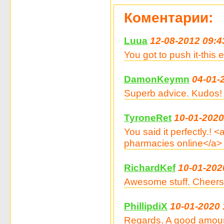
Коментарии:
Luua
12-08-2012 09:4
You got to push it-this e
DamonKeymn
04-01-
Superb advice. Kudos! 
TyroneRet
10-01-2020
You said it perfectly.!
pharmacies online</a>
RichardKef
10-01-202
Awesome stuff. Cheers.
PhillipdiX
10-01-2020 
Regards. A good amount