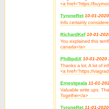
<a href="https://buymod
TyroneRet
10-01-2020
Info certainly consider
RichardKef
10-01-202
You explained this terr
canada</a>
PhillipdiX
10-01-2020 
Thanks a lot, A lot of in
<a href="https://viagr
Ernestgeala
11-01-20
Valuable write ups. Th
Together</a>
TyroneRet
11-01-2020