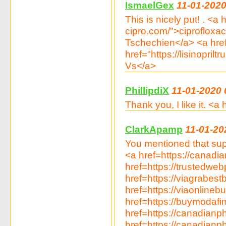
IsmaelGex
11-01-2020
This is nicely put! . <
cipro.com/">ciprofloxac
Tschechien</a> <a href
href="https://lisinopril
Vs</a>
PhillipdiX
11-01-2020 
Thank you, I like it. <
ClarkApamp
11-01-20
You mentioned that sup
<a href=https://canad
href=https://trustedw
href=https://viagrabes
href=https://viaonline
href=https://buymodafin
href=https://canadian
href=https://canadian