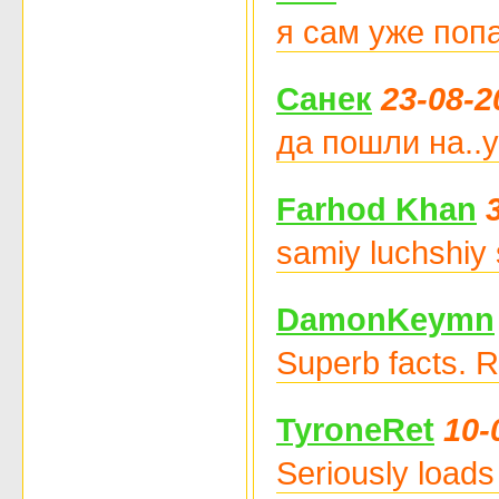
я сам уже поп
Санек
23-08-2
да пошли на..у
Farhod Khan
samiy luchshiy 
DamonKeymn
Superb facts. R
TyroneRet
10-
Seriously loads