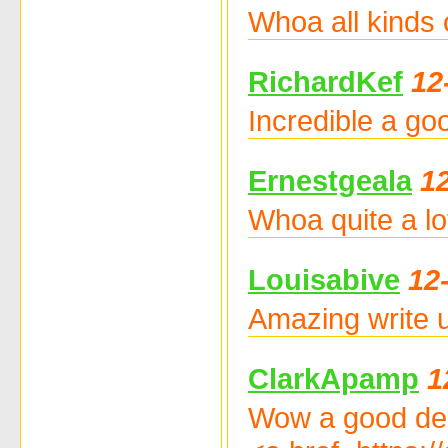
Whoa all kinds 
RichardKef
12
Incredible a go
Ernestgeala
1
Whoa quite a lo
Louisabive
12
Amazing write 
ClarkApamp
1
Wow a good deal