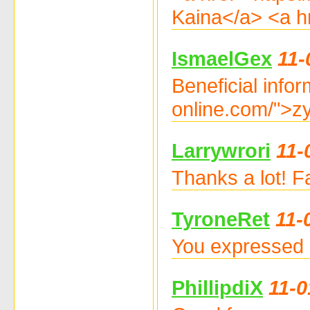
Kaina</a> <a hr
IsmaelGex
11-
Beneficial info
online.com/">zy
Larrywrori
11-
Thanks a lot! F
TyroneRet
11-
You expressed 
PhillipdiX
11-0