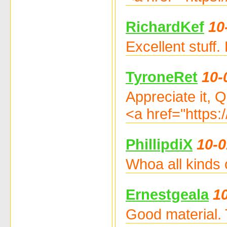
RichardKef
10
Excellent stuf
TyroneRet
10-
Appreciate it, Q
<a href="https:
PhillipdiX
10-0
Whoa all kinds 
Ernestgeala
1
Good material.