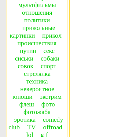
мультфильмы
отношения
политики
прикольные
картинки
прикол
происшествия
путин
секс
сиськи
собаки
совок
спорт
стрелялка
техника
невероятное
юноши
экстрим
флеш
фото
фотожаба
эротика
сomedy
сlub
TV
offroad
lol
gif