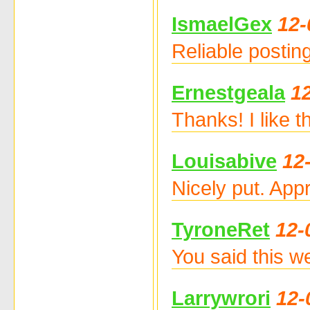
IsmaelGex
12-
Reliable postin
Ernestgeala
1
Thanks! I like t
Louisabive
12
Nicely put. App
TyroneRet
12-
You said this w
Larrywrori
12-