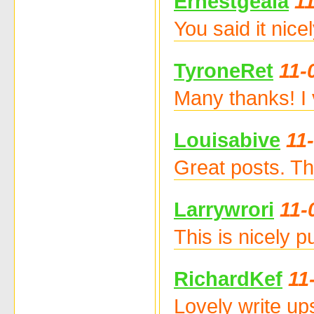
Ernestgeala
1
You said it nic
TyroneRet
11-
Many thanks! I 
Louisabive
11
Great posts. T
Larrywrori
11-
This is nicely 
RichardKef
11
Lovely write up