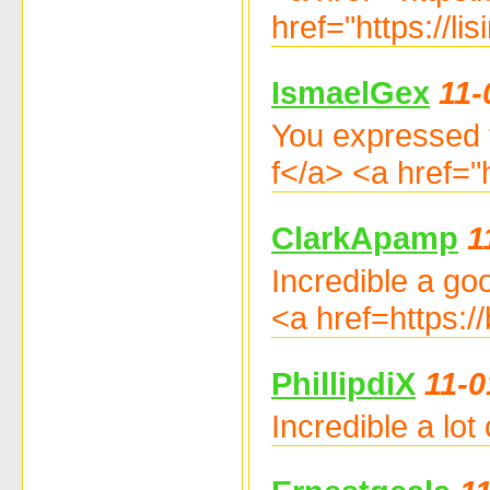
href="https://l
IsmaelGex
11-
You expressed t
f</a> <a href="
ClarkApamp
1
Incredible a goo
<a href=https:
PhillipdiX
11-0
Incredible a lo