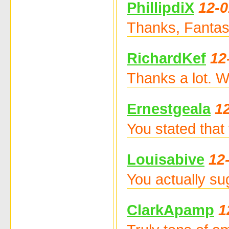
PhillipdiX
12-0
Thanks, Fantast
RichardKef
12
Thanks a lot. W
Ernestgeala
1
You stated that
Louisabive
12
You actually su
ClarkApamp
1