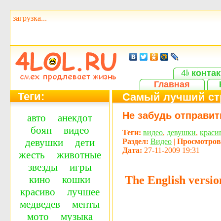
загрузка...
контак
Главная
Теги:
Самый лучший ст
Не забудь отправит
авто
анекдот
боян
видео
Теги:
видео
,
девушки
,
краси
девушки
дети
Раздел:
Видео
|
Просмотров
Дата:
27-11-2009 19:31
жесть
животные
звезды
игры
The English versio
кино
кошки
красиво
лучшее
медведев
менты
мото
музыка