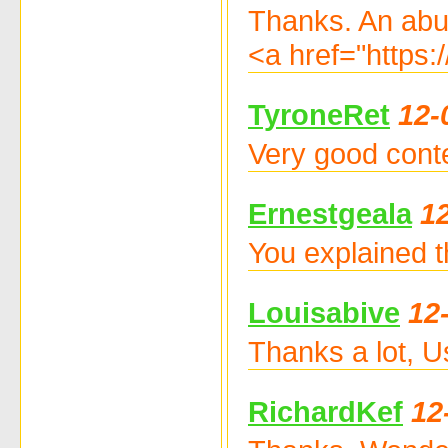
Thanks. An abu
<a href="https:/
TyroneRet
12-
Very good conte
Ernestgeala
1
You explained t
Louisabive
12
Thanks a lot, U
RichardKef
12