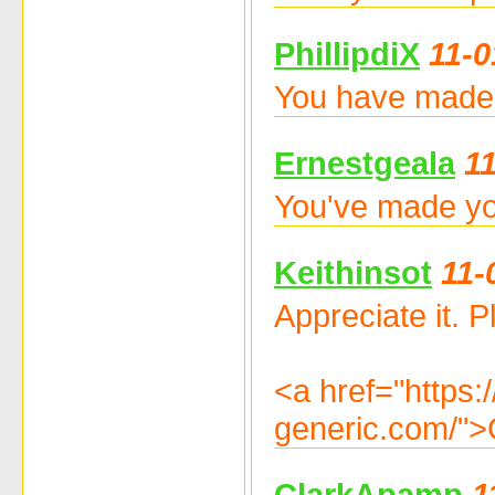
PhillipdiX
11-0
You have made y
Ernestgeala
1
You've made you
Keithinsot
11-
Appreciate it. Pl
<a href="https:
generic.com/">
ClarkApamp
1