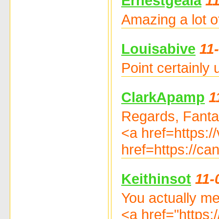
Ernestgeala
1
Amazing a lot o
Louisabive
11
Point certainly
ClarkApamp
1
Regards, Fantas
<a href=https:
href=https://c
Keithinsot
11-
You actually men
<a href="https: