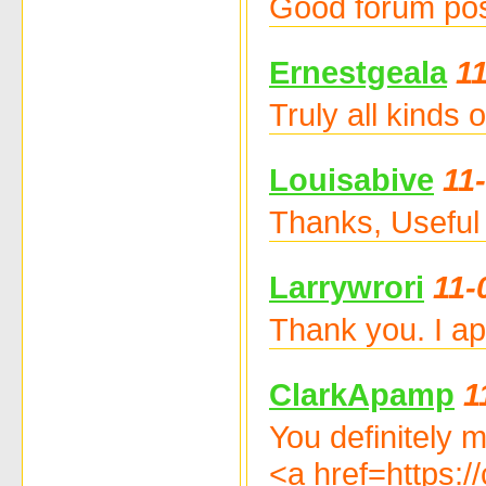
Good forum post
Ernestgeala
1
Truly all kinds
Louisabive
11
Thanks, Useful 
Larrywrori
11-
Thank you. I ap
ClarkApamp
1
You definitely m
<a href=https: