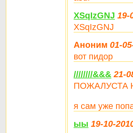
XSqIzGNJ
19-
XSqIzGNJ
Аноним
01-05
вот пидор
////////&&&
21-0
ПОЖАЛУСТА НЕ Ч
я сам уже поп
ыы
19-10-201