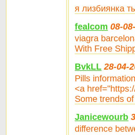
я лизбиянка т
fealcom
08-08
viagra barcelon
With Free Ship
BvkLL
28-04-2
Pills informatio
<a href="https:/
Some trends of
Janicewourb
difference betw