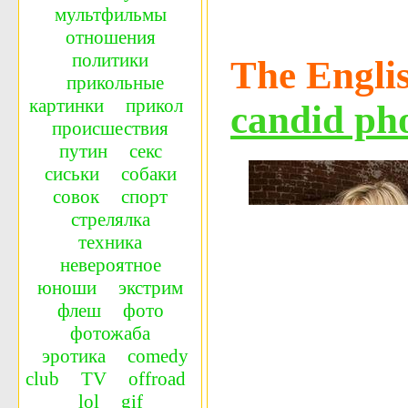
мультфильмы
отношения
политики
The Englis
прикольные
картинки
прикол
candid pho
происшествия
путин
секс
сиськи
собаки
совок
спорт
стрелялка
техника
невероятное
юноши
экстрим
флеш
фото
фотожаба
эротика
сomedy
сlub
TV
offroad
lol
gif