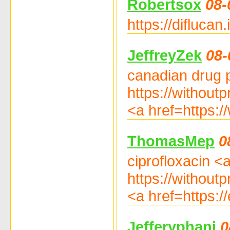
Robertsox
08-
https://diflucan
JeffreyZek
08-
canadian drug p
https://withoutp
<a href=https:/
ThomasMep
0
ciprofloxacin <a
https://without
<a href=https:/
Jefferyphani
0