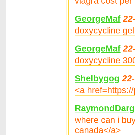
viagra cost per
GeorgeMaf
22
doxycycline gel 
GeorgeMaf
22
doxycycline 300
Shelbygog
22
<a href=https:
RaymondDarg
where can i buy
canada</a>