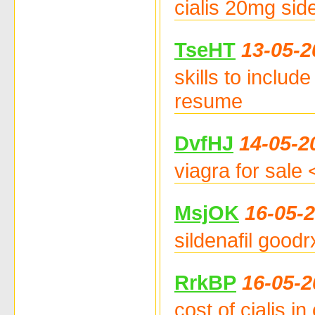
cialis 20mg side
TseHT
13-05-2
skills to inclu
resume
DvfHJ
14-05-2
viagra for sale
MsjOK
16-05-
sildenafil good
RrkBP
16-05-2
cost of cialis i