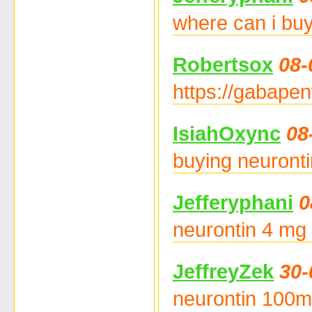
where can i buy 
Robertsox
08-
https://gabapen
IsiahOxync
08
buying neuronti
Jefferyphani
0
neurontin 4 mg 
JeffreyZek
30-
neurontin 100mg