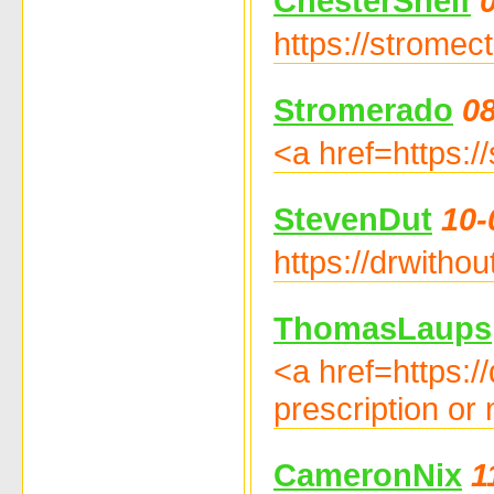
ChesterShelf
https://stromect
Stromerado
08
<a href=https:/
StevenDut
10-
https://drwitho
ThomasLaups
<a href=https:/
prescription o
CameronNix
1