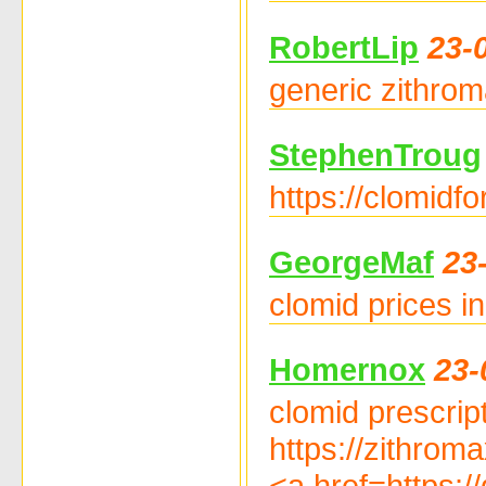
RobertLip
23-
generic zithrom
StephenTroug
https://clomidfo
GeorgeMaf
23
clomid prices in
Homernox
23-
clomid prescript
https://zithrom
<a href=https:/