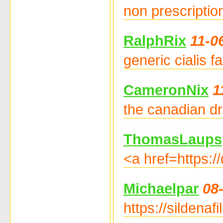
non prescription
RalphRix
11-0
generic cialis f
CameronNix
1
the canadian dr
ThomasLaups
<a href=https:/
Michaelpar
08
https://sildenaf