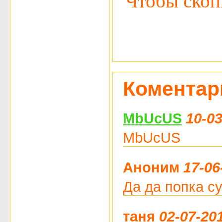
Чтобы скопи
Коментар
MbUcUS
10-03
MbUcUS
Аноним
17-06
Да да попка су
таня
02-07-20