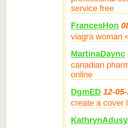
service free
FrancesHon
0
viagra woman <
MartinaDaync
canadian pharma
online
DgmED
12-05-
create a cover 
KathrynAdusy