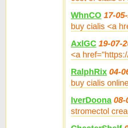
WhnCO
17-05
buy cialis <a h
AxlGC
19-07-2
<a href="https:
RalphRix
04-0
buy cialis onlin
IverDoona
08-
stromectol crea