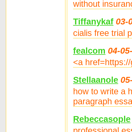
without insuran
Tiffanykaf
03-
cialis free tria
fealcom
04-05
<a href=https:/
Stellaanole
05
how to write a 
paragraph ess
Rebeccasople
professional es