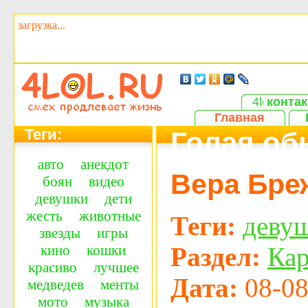
загрузка...
контак
Главная
Теги:
Голая об
авто
анекдот
Вера Бре
боян
видео
девушки
дети
жесть
животные
Теги:
деву
звезды
игры
Раздел:
Ка
кино
кошки
красиво
лучшее
Дата:
08-08
медведев
менты
мото
музыка