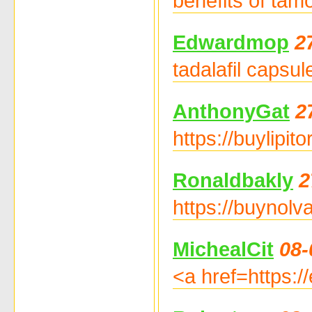
benefits of tam
Edwardmop
2
tadalafil capsu
AnthonyGat
2
https://buylipito
Ronaldbakly
2
https://buynol
MichealCit
08-
<a href=https://