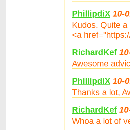
PhillipdiX
10-0
Kudos. Quite a l
<a href="https:
RichardKef
10
Awesome advice.
PhillipdiX
10-0
Thanks a lot, A
RichardKef
10
Whoa a lot of v