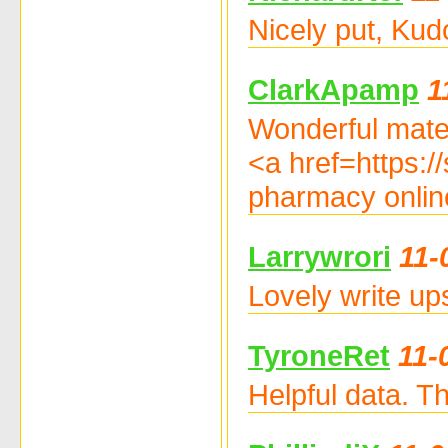
Nicely put, Kud
ClarkApamp
1
Wonderful mater
<a href=https:
pharmacy onlin
Larrywrori
11-
Lovely write u
TyroneRet
11-
Helpful data. T