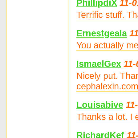
PhillipdiX
11-0
Terrific stuff. 
Ernestgeala
1
You actually me
IsmaelGex
11-
Nicely put. Tha
cephalexin.com
Louisabive
11
Thanks a lot. I
RichardKef
11