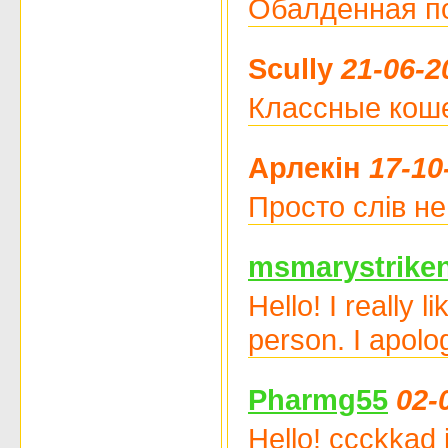
Обалденная по
Scully
21-06-2
Классные кош
Арлекін
17-10
Просто слів н
msmarystrike
Hello! I really 
person. I apolo
Pharmg55
02-
Hello! ccckkad 