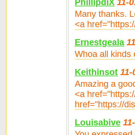
PhillipdiX
11-0
Many thanks. Lo
<a href="https
Ernestgeala
1
Whoa all kinds 
Keithinsot
11-
Amazing a good 
<a href="https:
href="https://di
Louisabive
11
You expressed t