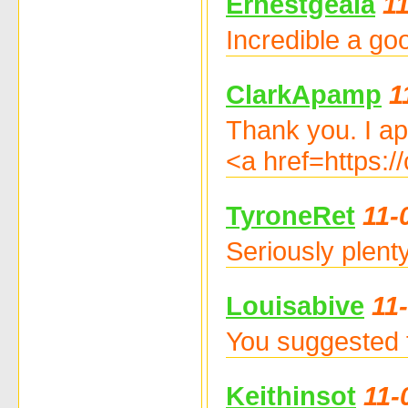
Ernestgeala
1
Incredible a go
ClarkApamp
1
Thank you. I app
<a href=https:
TyroneRet
11-
Seriously plent
Louisabive
11
You suggested t
Keithinsot
11-