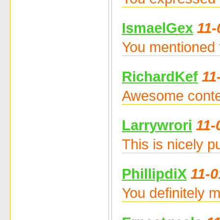
IsmaelGex
11-
You mentioned 
RichardKef
11
Awesome conten
Larrywrori
11-
This is nicely 
PhillipdiX
11-0
You definitely 