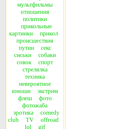
мультфильмы
отношения
политики
прикольные
картинки
прикол
происшествия
путин
секс
сиськи
собаки
совок
спорт
стрелялка
техника
невероятное
юноши
экстрим
флеш
фото
фотожаба
эротика
сomedy
сlub
TV
offroad
lol
gif