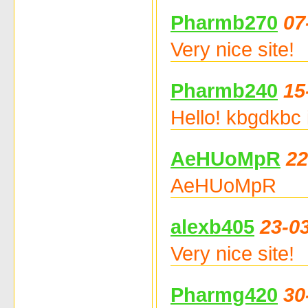
Pharmb270
07
Very nice site!
Pharmb240
15
Hello! kbgdkbc 
AeHUoMpR
22
AeHUoMpR
alexb405
23-0
Very nice site!
Pharmg420
30