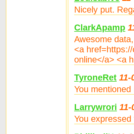
Nicely put. Re
ClarkApamp
1
Awesome data, 
<a href=https:
online</a> <a 
TyroneRet
11-
You mentioned i
Larrywrori
11-
You expressed t