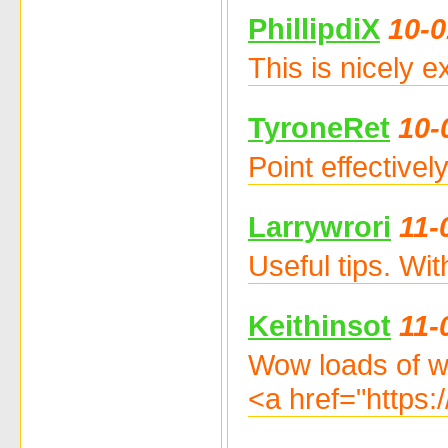
PhillipdiX
10-0
This is nicely 
TyroneRet
10-
Point effective
Larrywrori
11-
Useful tips. Wi
Keithinsot
11-
Wow loads of wo
<a href="https: