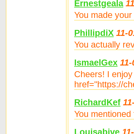
Ernestgeala
1
You made your p
PhillipdiX
11-0
You actually rev
IsmaelGex
11-
Cheers! I enjoy
href="https://c
RichardKef
11
You mentioned th
Louisabive
11