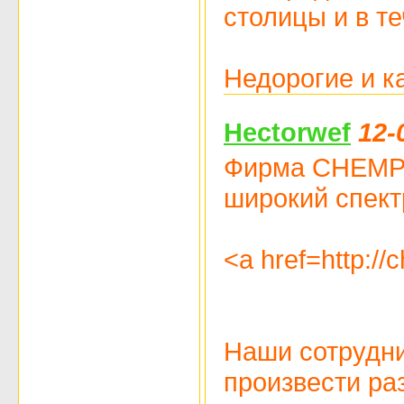
столицы и в т
Недорогие и к
Hectorwef
12-
Фирма CHEMPIO
широкий спектр
<a href=http:/
Наши сотрудни
произвести ра