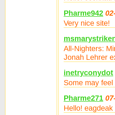
Pharme942
02
Very nice site!
msmarystrike
All-Nighters: 
Jonah Lehrer e
inetryconydot
Some may feel s
Pharme271
07
Hello! eagdeak 