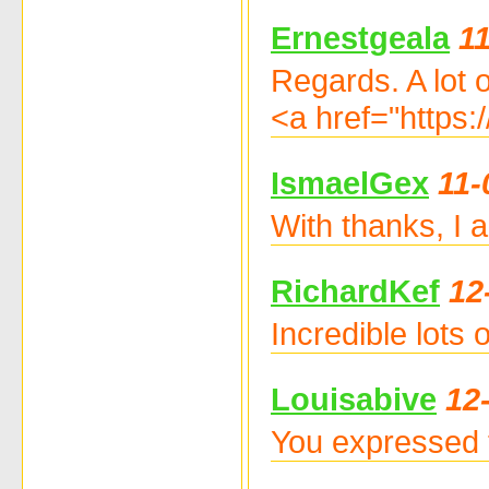
Ernestgeala
1
Regards. A lot 
<a href="https
IsmaelGex
11-
With thanks, I
RichardKef
12
Incredible lots
Louisabive
12
You expressed 