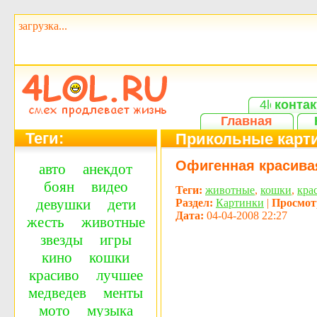
загрузка...
контак
Главная
Теги:
Прикольные карти
Офигенная красивая
авто
анекдот
боян
видео
Теги:
животные
,
кошки
,
кра
девушки
дети
Раздел:
Картинки
|
Просмот
Дата:
04-04-2008 22:27
жесть
животные
звезды
игры
кино
кошки
красиво
лучшее
медведев
менты
мото
музыка