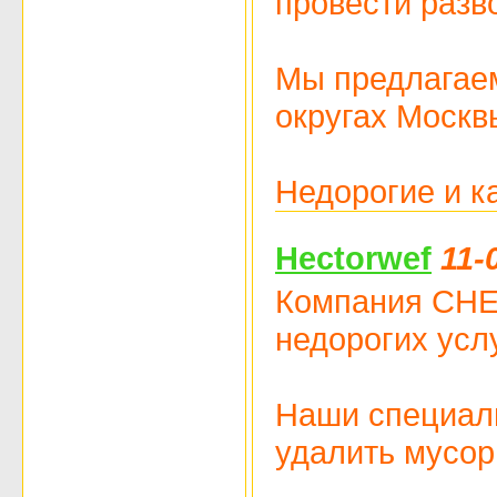
провести разв
Мы предлагаем
округах Москв
Недорогие и к
Hectorwef
11-
Компания CHEM
недорогих услу
Наши специали
удалить мусор