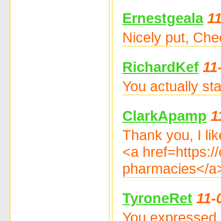
Ernestgeala
1
Nicely put, Che
RichardKef
11
You actually st
ClarkApamp
1
Thank you, I like
<a href=https:
pharmacies</a> 
TyroneRet
11-
You expressed i