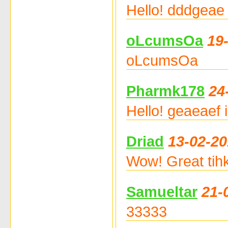
Hello! dddgeae 
oLcumsOa
19
oLcumsOa
Pharmk178
24
Hello! geaeaef i
Driad
13-02-20
Wow! Great tih
Samueltar
21-
33333